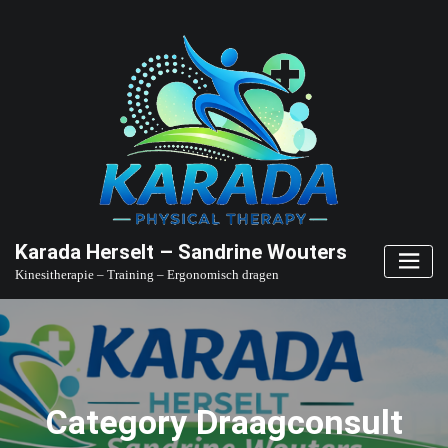
Skip
to
content
Karada Herselt – Sandrine Wouters
Kinesitherapie – Training – Ergonomisch dragen
Category Draagconsult