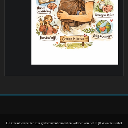
De kinesitherapeuten zijn gedeconventioneerd en voldoen aan het PQK-kwaliteitslabel