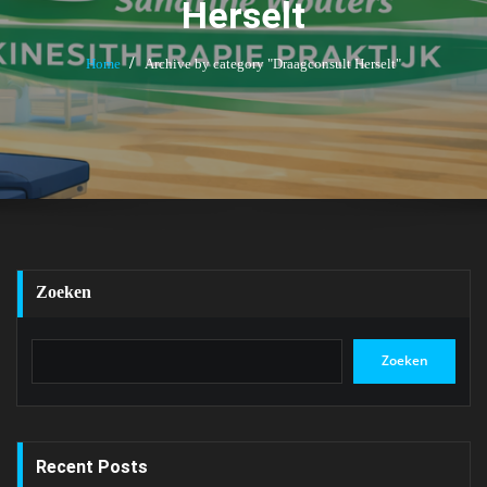
Herselt
Home
Archive by category "Draagconsult Herselt"
Zoeken
Zoeken
Recent Posts